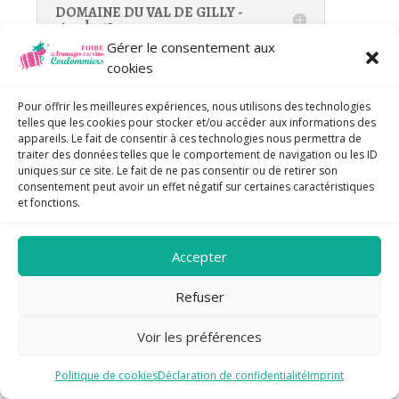
DOMAINE DU VAL DE GILLY -
stand 259
Gérer le consentement aux
cookies
Pour offrir les meilleures expériences, nous utilisons des technologies
telles que les cookies pour stocker et/ou accéder aux informations des
VIN DU RHÔNE
appareils. Le fait de consentir à ces technologies nous permettra de
traiter des données telles que le comportement de navigation ou les ID
uniques sur ce site. Le fait de ne pas consentir ou de retirer son
consentement peut avoir un effet négatif sur certaines caractéristiques
et fonctions.
BERTHET RAYNE - stand 20
Contact : Mme. BERTHET-RAYNE
Accepter
2334 Route de Caderousse 84350
Refuser
COURTHEZON –
www.berthet-rayne.fr
–
contact@berthet-rayne.fr
Voir les préférences
Produit(s) : Châteauneuf du pape rouge et
blanc, côtes du Rhône rouge, rosé et blanc,
Politique de cookies
Déclaration de confidentialité
Imprint
vin BIO