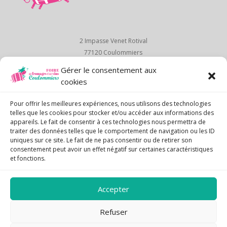
2 Impasse Venet Rotival
77120 Coulommiers
01 64 03 22 92
Gérer le consentement aux
cookies
foire.fromage@orange.fr
Accueil
Pour offrir les meilleures expériences, nous utilisons des technologies
À propos
telles que les cookies pour stocker et/ou accéder aux informations des
appareils. Le fait de consentir à ces technologies nous permettra de
Le programme
traiter des données telles que le comportement de navigation ou les ID
Infos pratiques
uniques sur ce site. Le fait de ne pas consentir ou de retirer son
Exposants
consentement peut avoir un effet négatif sur certaines caractéristiques
Contact
et fonctions.
Suivez-nous sur :
Accepter
Refuser