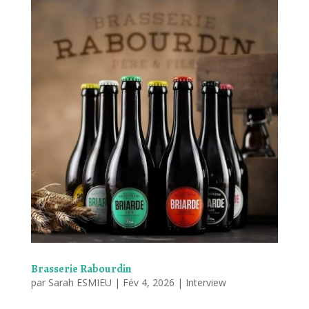
Brasserie Rabourdin
par
Sarah ESMIEU
|
Fév 4, 2026
|
Interview